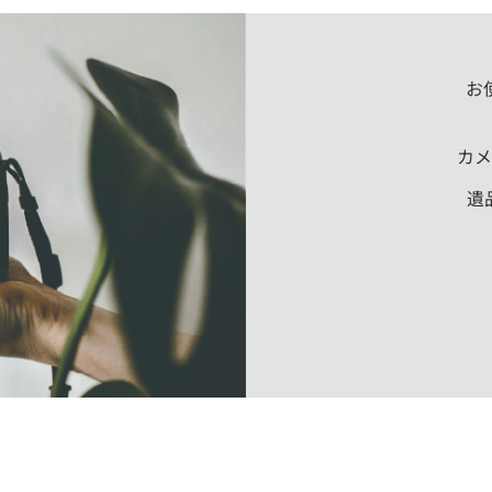
お
カメ
遺